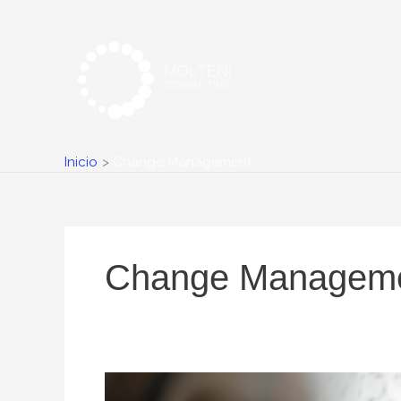
Ir
al
contenido
Inicio
Change Management
Change Managem
3