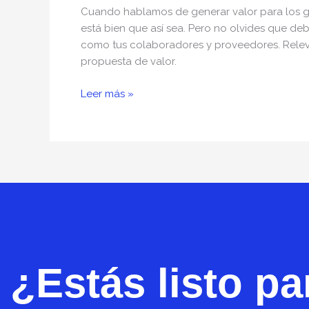
Cuando hablamos de generar valor para los gr
está bien que así sea. Pero no olvides que deb
como tus colaboradores y proveedores. Releva 
propuesta de valor.
Leer más »
¿Estás listo pa