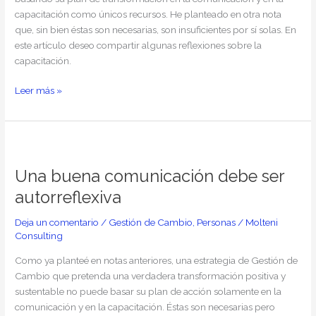
capacitación como únicos recursos. He planteado en otra nota
que, sin bien éstas son necesarias, son insuficientes por sí solas. En
este artículo deseo compartir algunas reflexiones sobre la
capacitación.
Leer más »
Una
buena
Una buena comunicación debe ser
comunicación
debe
autorreflexiva
ser
autorreflexiva
Deja un comentario
/
Gestión de Cambio
,
Personas
/
Molteni
Consulting
Como ya planteé en notas anteriores, una estrategia de Gestión de
Cambio que pretenda una verdadera transformación positiva y
sustentable no puede basar su plan de acción solamente en la
comunicación y en la capacitación. Éstas son necesarias pero