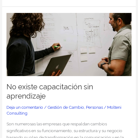
No
existe
capacitación
sin
aprendizaje
No existe capacitación sin
aprendizaje
Deja un comentario
/
Gestión de Cambio
,
Personas
/
Molteni
Consulting
Son numerosas las empresas que respaldan cambios
significativos en su funcionamiento, su estructura y su negocio
basando su plan de transformación en la comunicación y en la