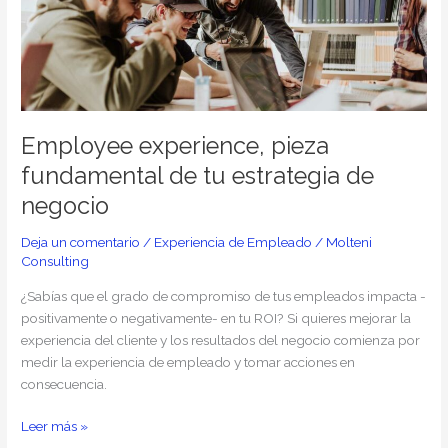
de
tu
estrategia
de
negocio
Employee experience, pieza
fundamental de tu estrategia de
negocio
Deja un comentario
/
Experiencia de Empleado
/
Molteni
Consulting
¿Sabías que el grado de compromiso de tus empleados impacta -
positivamente o negativamente- en tu ROI? Si quieres mejorar la
experiencia del cliente y los resultados del negocio comienza por
medir la experiencia de empleado y tomar acciones en
consecuencia.
Leer más »