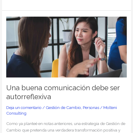
Una
buena
comunicación
debe
ser
autorreflexiva
Una buena comunicación debe ser
autorreflexiva
Deja un comentario
/
Gestión de Cambio
,
Personas
/
Molteni
Consulting
Como ya planteé en notas anteriores, una estrategia de Gestión de
Cambio que pretenda una verdadera transformación positiva y