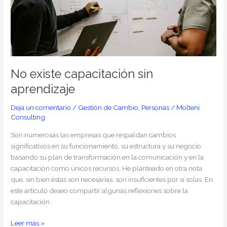
aprendizaje
No existe capacitación sin
aprendizaje
Deja un comentario
/
Gestión de Cambio
,
Personas
/
Molteni
Consulting
Son numerosas las empresas que respaldan cambios
significativos en su funcionamiento, su estructura y su negocio
basando su plan de transformación en la comunicación y en la
capacitación como únicos recursos. He planteado en otra nota
que, sin bien éstas son necesarias, son insuficientes por sí solas. En
este artículo deseo compartir algunas reflexiones sobre la
capacitación.
Leer más »