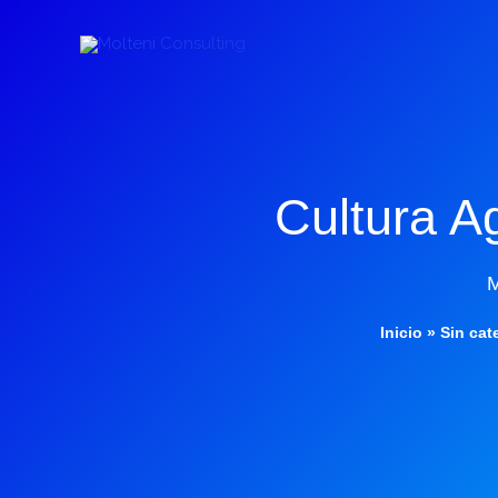
Ir
al
contenido
Cultura Ag
M
Inicio
»
Sin cat