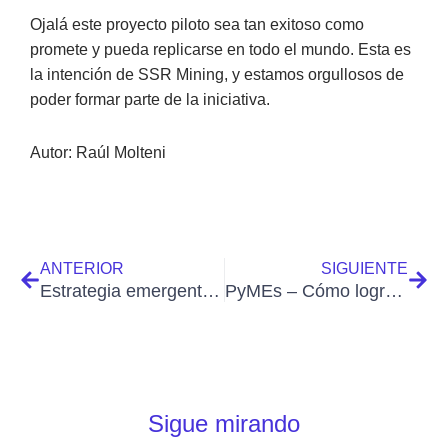
Ojalá este proyecto piloto sea tan exitoso como
promete y pueda replicarse en todo el mundo. Esta es
la intención de SSR Mining, y estamos orgullosos de
poder formar parte de la iniciativa.
Autor: Raúl Molteni
Ant
Sigu
ANTERIOR
SIGUIENTE
Estrategia emergente – claves para definir un rumbo para 2023
PyMEs – Cómo lograr grandes resultados en pequeñas empresas en sólo 2 meses [ caso de éxito ]
Sigue mirando