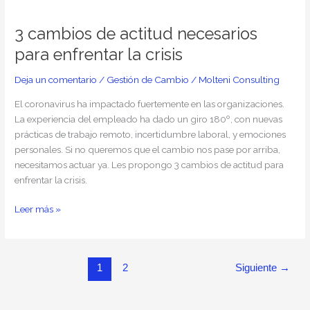
3
cambios
3 cambios de actitud necesarios
de
actitud
para enfrentar la crisis
necesarios
para
Deja un comentario
/
Gestión de Cambio
/
Molteni Consulting
enfrentar
El coronavirus ha impactado fuertemente en las organizaciones.
la
La experiencia del empleado ha dado un giro 180º, con nuevas
crisis
prácticas de trabajo remoto, incertidumbre laboral, y emociones
personales. Si no queremos que el cambio nos pase por arriba,
necesitamos actuar ya. Les propongo 3 cambios de actitud para
enfrentar la crisis.
Leer más »
1
2
Siguiente
→