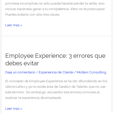
promesa incumplida no sólo puede hacerte perder la venta, sino
cerrar
incluso hacérsela ganar a tu competencia. ¡Pero no te preocupes!
el
Puedes evitarlo con sólo tres claves.
gap
Leer más »
Employee
Experience:
Employee Experience: 3 errores que
3
errores
debes evitar
que
debes
Deja un comentario
/
Experiencia de Cliente
/
Molteni Consulting
evitar
El concepto de Employee Experience se ha ido difundiendo en los
últimos años y ya no existe área de Gestión de Talento que no use
este término. Sin embargo, encuentro tres errores comunes al
analizar la experiencia de empleado.
Leer más »