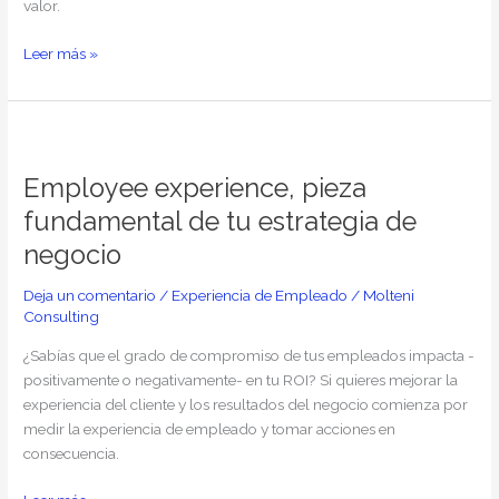
valor.
Leer más »
Employee
experience,
Employee experience, pieza
pieza
fundamental
fundamental de tu estrategia de
de
negocio
tu
estrategia
Deja un comentario
/
Experiencia de Empleado
/
Molteni
de
Consulting
negocio
¿Sabías que el grado de compromiso de tus empleados impacta -
positivamente o negativamente- en tu ROI? Si quieres mejorar la
experiencia del cliente y los resultados del negocio comienza por
medir la experiencia de empleado y tomar acciones en
consecuencia.