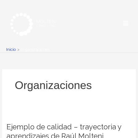
Ir
al
contenido
Inicio
organizaciones
Organizaciones
Ejemplo
de
Ejemplo de calidad – trayectoria y
calidad
–
aprendizajes de Raúl Molteni