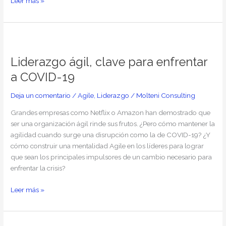
Leer más »
Liderazgo
ágil,
Liderazgo ágil, clave para enfrentar
clave
para
a COVID-19
enfrentar
a
Deja un comentario
/
Agile
,
Liderazgo
/
Molteni Consulting
COVID-
Grandes empresas como Netflix o Amazon han demostrado que
19
ser una organización ágil rinde sus frutos. ¿Pero cómo mantener la
agilidad cuando surge una disrupción como la de COVID-19? ¿Y
cómo construir una mentalidad Agile en los líderes para lograr
que sean los principales impulsores de un cambio necesario para
enfrentar la crisis?
Leer más »