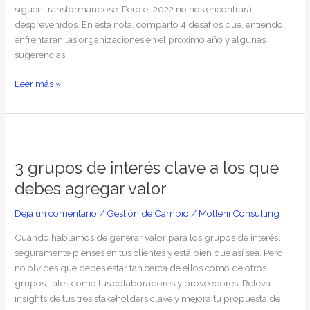
siguen transformándose. Pero el 2022 no nos encontrará
afrontarlos
desprevenidos. En esta nota, comparto 4 desafíos que, entiendo,
enfrentarán las organizaciones en el próximo año y algunas
sugerencias.
Leer más »
3
grupos
3 grupos de interés clave a los que
de
interés
debes agregar valor
clave
a
Deja un comentario
/
Gestión de Cambio
/
Molteni Consulting
los
Cuando hablamos de generar valor para los grupos de interés,
que
seguramente pienses en tus clientes y está bien que así sea. Pero
debes
no olvides que debes estar tan cerca de ellos como de otros
agregar
grupos, tales como tus colaboradores y proveedores. Releva
valor
insights de tus tres stakeholders clave y mejora tu propuesta de