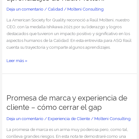
trayectoria
y
Deja un comentario
/
Calidad
/
Molteni Consulting
aprendizajes
La American Society for Quality reconoció a Raúl Molteni, nuestro
de
CEO, con la medalla Ishikawa 2021 por su liderazgo y logros
Raúl
destacados que tuvieron un impacto positivo y significativo en los
Molteni
aspectos humanos de la Calidad. En esta entrevista para ASQ Raúl
cuenta su trayectoria y comparte algunos aprendizajes.
Leer más »
Promesa
de
Promesa de marca y experiencia de
marca
y
cliente – cómo cerrar el gap
experiencia
de
Deja un comentario
/
Experiencia de Cliente
/
Molteni Consulting
cliente
La promesa de marca es un arma muy poderosa pero, como tal,
–
conlleva grandes riesgos. En esta nota te demostraré como una
cómo