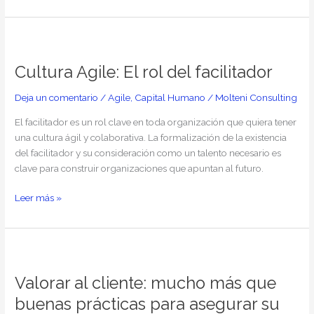
Cultura
Agile:
Cultura Agile: El rol del facilitador
El
rol
Deja un comentario
/
Agile
,
Capital Humano
/
Molteni Consulting
del
facilitador
El facilitador es un rol clave en toda organización que quiera tener
una cultura ágil y colaborativa. La formalización de la existencia
del facilitador y su consideración como un talento necesario es
clave para construir organizaciones que apuntan al futuro.
Leer más »
Valorar
al
Valorar al cliente: mucho más que
cliente:
mucho
buenas prácticas para asegurar su
más