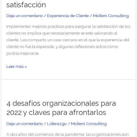
satisfacción
que
buenas
Deja un comentario
/
Experiencia de Cliente
/
Molteni Consulting
prácticas
para
Implementar mejores prácticas para asegurar la satisfacción de los
asegurar
clientes no implica que necesariamente se esté valorando al
su
cliente. Les comparto un caso cercano en el que la experiencia del
satisfacción
cliente no fue la esperada, y algunas reflexiones sobre cómo
podría mejorarse.
Leer más »
4
desafíos
4 desafíos organizacionales para
organizacionales
para
2022 y claves para afrontarlos
2022
y
Deja un comentario
/
Liderazgo
/
Molteni Consulting
claves
A dos años del comienzo de la pandemia, las organizaciones aún
para